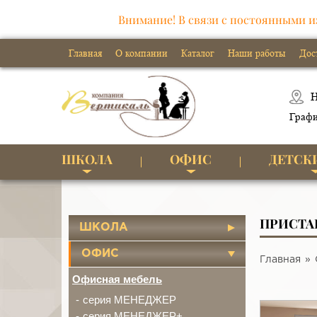
Внимание! В связи с постоянными и
Главная
О компании
Каталог
Наши работы
Дос
Н
Графи
ШКОЛА
ОФИС
ДЕТСК
ПРИСТА
ШКОЛА
ОФИС
Главная
Офисная мебель
серия МЕНЕДЖЕР
серия МЕНЕДЖЕР+