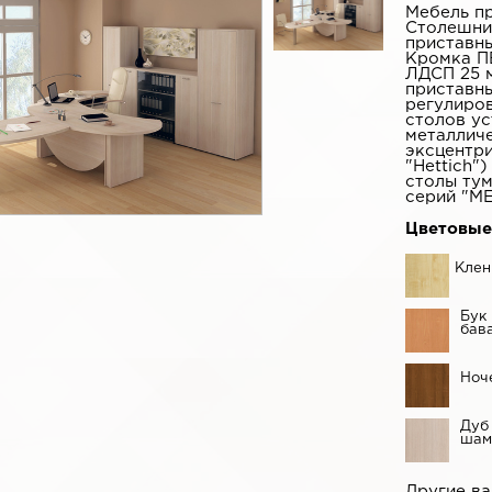
Мебель п
Столешни
приставны
Кромка ПВ
ЛДСП 25 м
приставны
регулиро
столов ус
металличе
эксцентр
"Hettich"
столы тум
серий "М
Цветовые
Клен
Бук
бав
Ноч
Дуб
шам
Другие в