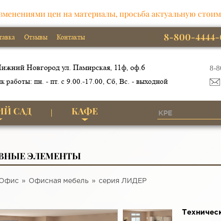
зменениями цен на материалы, просьба актуальную стоим
8-800-4444-
тавка
Отзывы
Контакты
ижний Новгород ул. Памирская, 11ф, оф.6
8-8
к работы: пн. - пт. с 9.00.-17.00, Сб, Вс. - выходной
ИЙ САД
КАФЕ
ВНЫЕ ЭЛЕМЕНТЫ
Офис
Офисная мебель
серия ЛИДЕР
Техничес