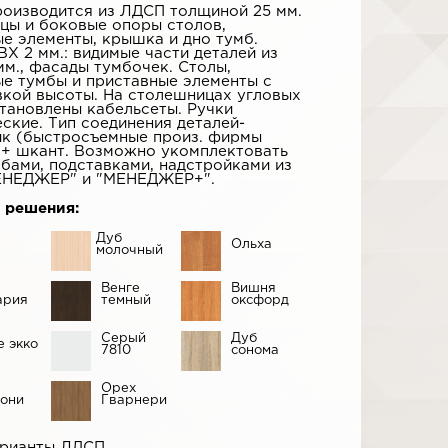
роизводится из ЛДСП толщиной 25 мм.
цы и боковые опоры столов,
е элементы, крышка и дно тумб.
Х 2 мм.: видимые части деталей из
м., фасады тумбочек. Столы,
е тумбы и приставные элементы с
вкой высоты. На столешницах угловых
тановлены кабельсеты. Ручки
ские. Тип соединения деталей-
ик (быстросъемные произ. фирмы
) + шкант. Возможно укомплектовать
бами, подставками, надстройками из
ЕНЕДЖЕР" и "МЕНЕДЖЕР+".
 решения:
Дуб
Ольха
молочный
Венге
Вишня
ария
темный
оксфорд
Серый
Дуб
е экко
7810
сонома
Орех
они
Гварнери
арианты ЛДСП