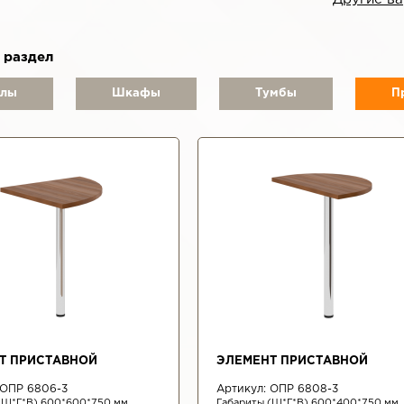
 раздел
олы
Шкафы
Тумбы
П
Т ПРИСТАВНОЙ
ЭЛЕМЕНТ ПРИСТАВНОЙ
ОПР 6806-3
Артикул:
ОПР 6808-3
(Ш*Г*В) 600*600*750 мм
Габариты (Ш*Г*В) 600*400*750 мм