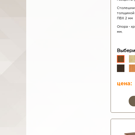
Столешниц
толщиной 
ПВХ 2 мм
Опора - х
мм.
Выбери
цена: