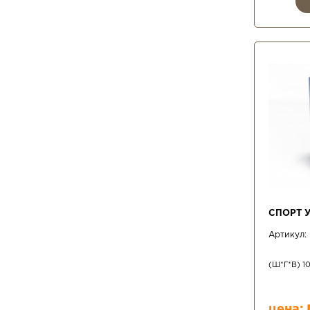
СПОРТ 
Артикул:
(Ш*Г*В) 1
цена: