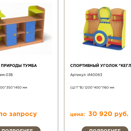
 ПРИРОДЫ ТУМБА
СПОРТИВНЫЙ УГОЛОК "КЕГЛ
им-038
Артикул:
И40063
500*350*1450 мм
(Ш*Г*В) 1200*400*1160 мм
по запросу
30 920 руб.
цена: