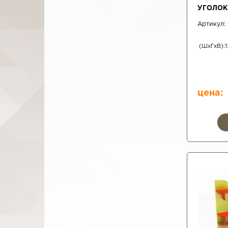
УГОЛОК
Артикул:
(ШхГхВ):1
цена: