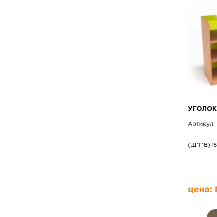
УГОЛОК
Артикул:
(Ш*Г*В) 1
цена: