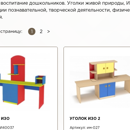
, воспитание дошкольников. Уголки живой природы, И
ции познавательной, творческой деятельности, физич
я.
1
страницу:
2
ИЦЫ
 ИЗО
УГОЛОК ИЗО 2
И40037
Артикул:
им-027