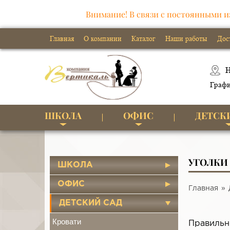
Внимание! В связи с постоянными и
Главная
О компании
Каталог
Наши работы
Дос
Н
Графи
ШКОЛА
ОФИС
ДЕТСК
УГОЛКИ 
ШКОЛА
ОФИС
Главная
ДЕТСКИЙ САД
Кровати
Правильн