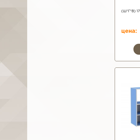
(Ш*Г*В) 1
цена: