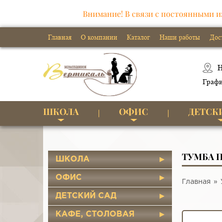
Внимание! В связи с постоянными и
Главная
О компании
Каталог
Наши работы
Дос
Н
Графи
ШКОЛА
ОФИС
ДЕТСК
ТУМБА 
ШКОЛА
ОФИС
Главная
ДЕТСКИЙ САД
КАФЕ, СТОЛОВАЯ