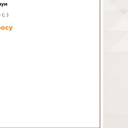
иум
0
(
;
)
росу