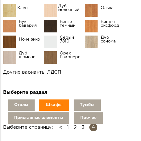
Дуб
Клен
Ольха
молочный
Бук
Венге
Вишня
бавария
темный
оксфорд
Серый
Дуб
Ноче экко
7810
сонома
Дуб
Орех
шамони
Гварнери
Другие варианты ЛДСП
Выберите раздел
Столы
Шкафы
Тумбы
Приставные элементы
Прочее
СТРАНИЦЫ
4
Выберите страницу:
1
2
3