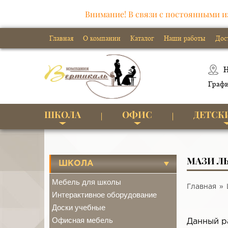
Внимание! В связи с постоянными и
Главная
О компании
Каталог
Наши работы
Дос
Н
Графи
ШКОЛА
ОФИС
ДЕТСК
МАЗИ 
ШКОЛА
Мебель для школы
Главная
Интерактивное оборудование
Доски учебные
Офисная мебель
Данный р