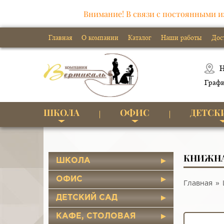
Внимание! В связи с постоянными и
Главная
О компании
Каталог
Наши работы
Дос
Н
Графи
ШКОЛА
ОФИС
ДЕТСК
КНИЖНА
ШКОЛА
ОФИС
Главная
ДЕТСКИЙ САД
КАФЕ, СТОЛОВАЯ