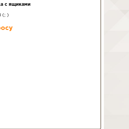
а с ящиками
8
(
;
)
росу