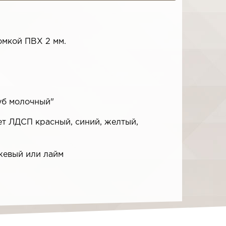
омкой ПВХ 2 мм.
Дуб молочный"
вет ЛДСП красный, синий, желтый,
нжевый или лайм