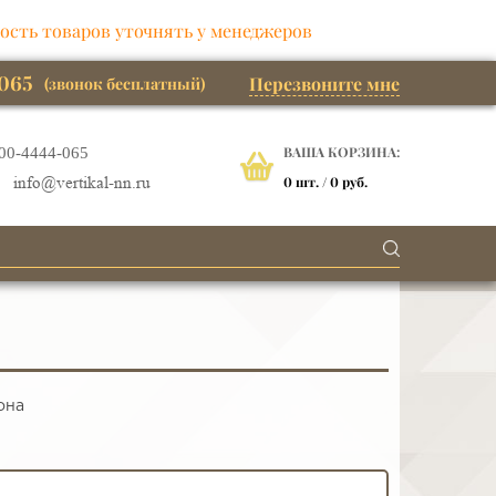
ость товаров уточнять у менеджеров
065
Перезвоните мне
(звонок бесплатный)
ВАША КОРЗИНА:
00-4444-065
0
шт. /
0 руб.
info@vertikal-nn.ru
она