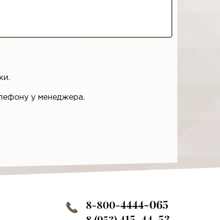
ки.
лефону у менеджера.
4444-065
8-800-
415-44-53
8 (953)