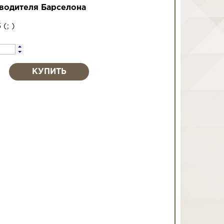
водителя Барселона
5
(
;
)