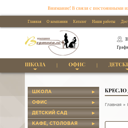
Внимание! В связи с постоянными и
Главная
О компании
Каталог
Наши работы
Дос
Н
Графи
ШКОЛА
ОФИС
ДЕТСК
КРЕСЛО
ШКОЛА
ОФИС
Главная
ДЕТСКИЙ САД
КАФЕ, СТОЛОВАЯ