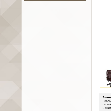
Вним
Реаль
по то
монит