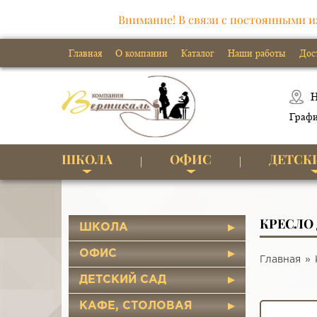
Внимание! В связи с постоянными и
Главная
О компании
Каталог
Наши работы
Дос
Н
Графи
ШКОЛА
ОФИС
ДЕТСК
КРЕСЛО
ШКОЛА
ОФИС
Главная
ДЕТСКИЙ САД
КАФЕ, СТОЛОВАЯ