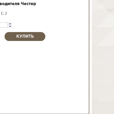
водителя Честер
0
(
;
)