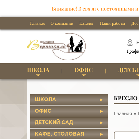
Внимание! В связи с постоянными и
Главная
О компании
Каталог
Наши работы
Дос
Н
Графи
ШКОЛА
ОФИС
ДЕТСК
КРЕСЛО
ШКОЛА
ОФИС
Главная
ДЕТСКИЙ САД
КАФЕ, СТОЛОВАЯ