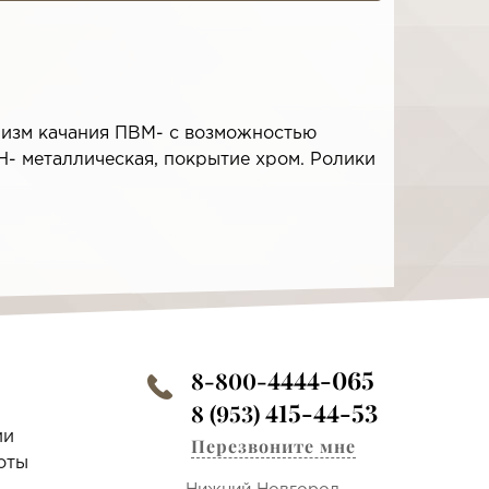
изм качания ПВМ- с возможностью
Н- металлическая, покрытие хром. Ролики
4444-065
8-800-
415-44-53
8 (953)
ии
Перезвоните мне
оты