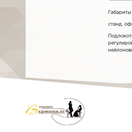
Габариты 
станд. оф
Подлокот
регулиров
нейлоновы