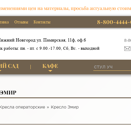
зменениями цен на материалы, просьба актуальную стоим
8-800-4444-
тавка
Отзывы
Контакты
ижний Новгород ул. Памирская, 11ф, оф.6
8-8
к работы: пн. - пт. с 9.00.-17.00, Сб, Вс. - выходной
ИЙ САД
КАФЕ
 ЭМИР
Кресла операторские
Кресло Эмир