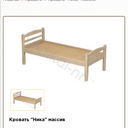
Кровать "Ника" массив