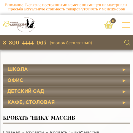
Внимание! В связи с постоянными изменениями цен на материалы,
просьба актуальную стоимость товаров уточнять у менеджеров
0
8-800-4444-065
(звонок бесплатный)
ШКОЛА
ОФИС
ДЕТСКИЙ САД
КАФЕ, СТОЛОВАЯ
КРОВАТЬ "НИКА" МАССИВ
Главная
Кровати
Кровать "Ника" массив