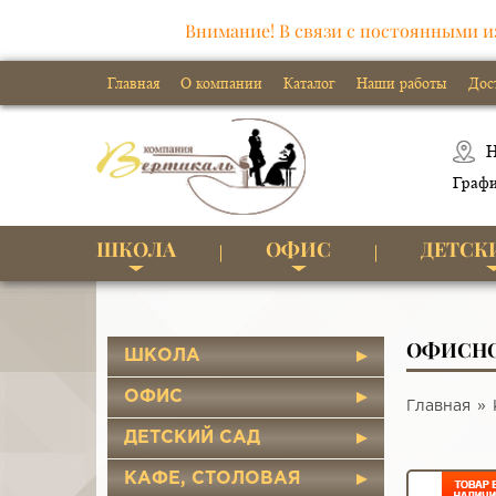
Внимание! В связи с постоянными и
Главная
О компании
Каталог
Наши работы
Дос
Н
Графи
ШКОЛА
ОФИС
ДЕТСК
ОФИСНОЕ
ШКОЛА
ОФИС
Главная
ДЕТСКИЙ САД
КАФЕ, СТОЛОВАЯ