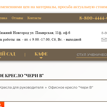
зменениями цен на материалы, просьба актуальную стоим
8-800-4444-
тавка
Отзывы
Контакты
ижний Новгород ул. Памирская, 11ф, оф.6
8-8
к работы: пн. - пт. с 9.00.-17.00, Сб, Вс. - выходной
ИЙ САД
КАФЕ
 КРЕСЛО "ЧЕРИ В"
Кресла для руководителя
Офисное кресло "Чери В"