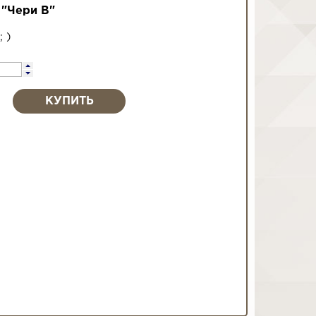
"Чери В"
;
)