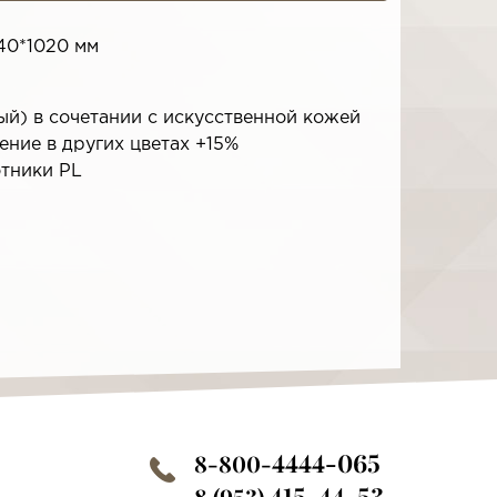
40*1020 мм
ный) в сочетании с искусственной кожей
ние в других цветах +15%
отники PL
4444-065
8-800-
415-44-53
8 (953)