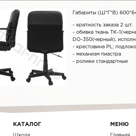
Габариты (Ш*Г*В) 600*6
- кратность заказа 2 шт.
- обивка ткань ТК-1(чер
DO-350(черный), исполне
- крестовина PL; подлок
- механизм пиастра
- ролики стандартные
КАТАЛОГ
МЕНЮ
Школа
Главная