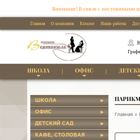
Внимание! В связи с постоянными и
Главная
О компании
Каталог
Наши работы
Дос
Н
Графи
ШКОЛА
ОФИС
ДЕТСК
ПАРИКМ
ШКОЛА
ОФИС
Главная
ДЕТСКИЙ САД
КАФЕ, СТОЛОВАЯ