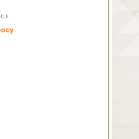
4
(
;
)
росу