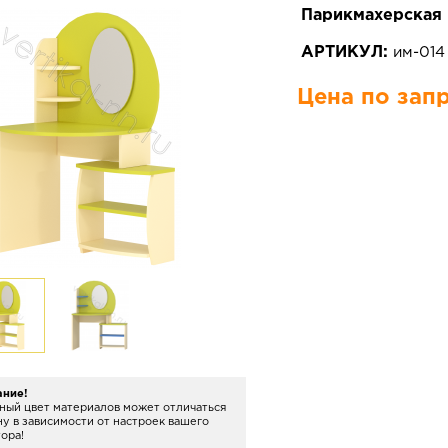
Парикмахерская
АРТИКУЛ:
им-01
Цена по зап
ание!
ный цвет материалов может отличаться
ну в зависимости от настроек вашего
ора!