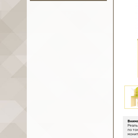
Вним
Реаль
по то
монит