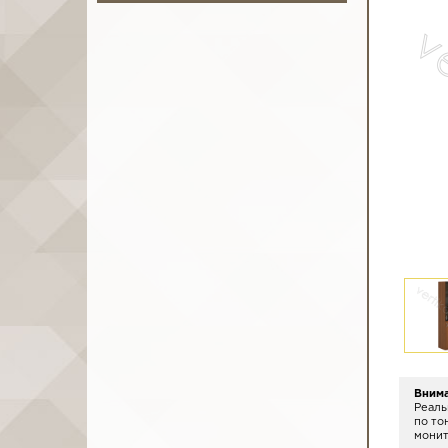
Вним
Реаль
по то
монит