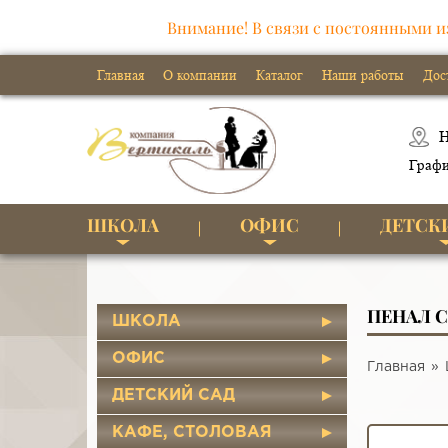
Внимание! В связи с постоянными и
Главная
О компании
Каталог
Наши работы
Дос
Н
Графи
ШКОЛА
ОФИС
ДЕТСК
ПЕНАЛ 
ШКОЛА
ОФИС
Главная
ДЕТСКИЙ САД
КАФЕ, СТОЛОВАЯ