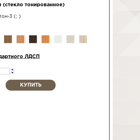
м (стекло тонированное)
 тон-3
(
;
)
дартного ЛДСП