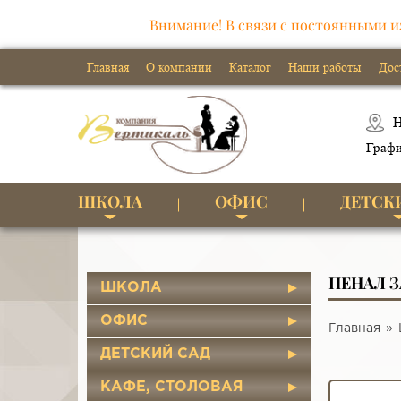
Внимание! В связи с постоянными и
Главная
О компании
Каталог
Наши работы
Дос
Н
Графи
ШКОЛА
ОФИС
ДЕТСК
ПЕНАЛ 
ШКОЛА
ОФИС
Главная
ДЕТСКИЙ САД
КАФЕ, СТОЛОВАЯ