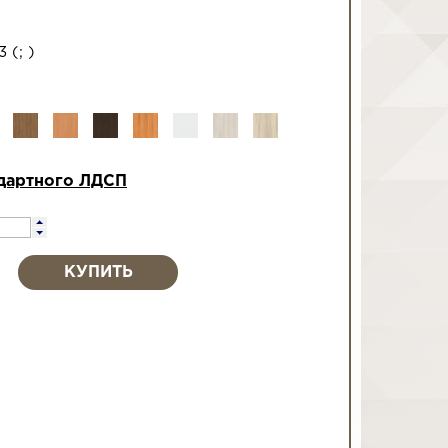
-3
(
;
)
дартного ЛДСП