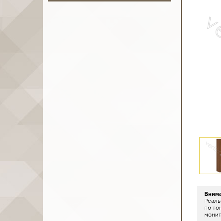
Вним
Реаль
по то
монит