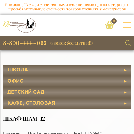
Внимание! В связи с постоянными изменениями цен на материалы,
просьба актуальную стоимость товаров уточнять у менеджеров
0
8-800-4444-065
(звонок бесплатный)
ШКОЛА
ОФИС
ДЕТСКИЙ САД
КАФЕ, СТОЛОВАЯ
ШКАФ ШАМ-12
Главная
Шкафы архивные
Шкаф ШАМ-12