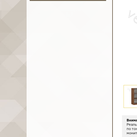
Вним
Реаль
по то
монит