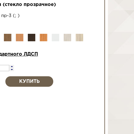
 (стекло прозрачное)
 пр-3
(
;
)
дартного ЛДСП