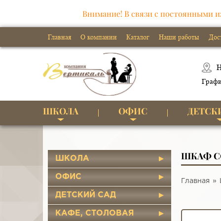
Внимание! В связи с постоянными и
Главная
О компании
Каталог
Наши работы
Дос
Н
Графи
ШКОЛА
ОФИС
ДЕТСК
ШКАФ С
ШКОЛА
ОФИС
Главная
ДЕТСКИЙ САД
КАФЕ, СТОЛОВАЯ