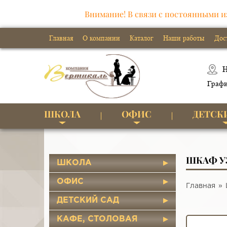
Внимание! В связи с постоянными и
Главная
О компании
Каталог
Наши работы
Дос
Н
Графи
ШКОЛА
ОФИС
ДЕТСК
ШКАФ У
ШКОЛА
ОФИС
Главная
ДЕТСКИЙ САД
КАФЕ, СТОЛОВАЯ