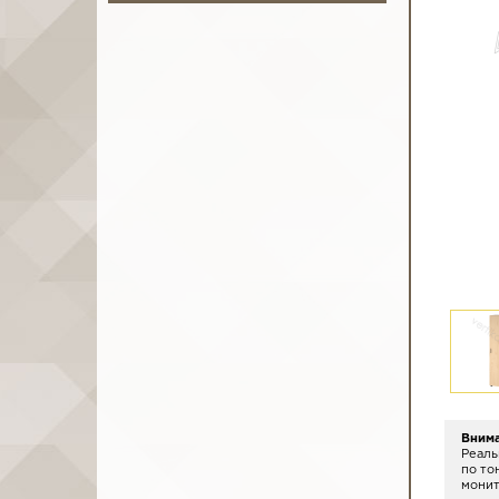
Вним
Реаль
по то
монит