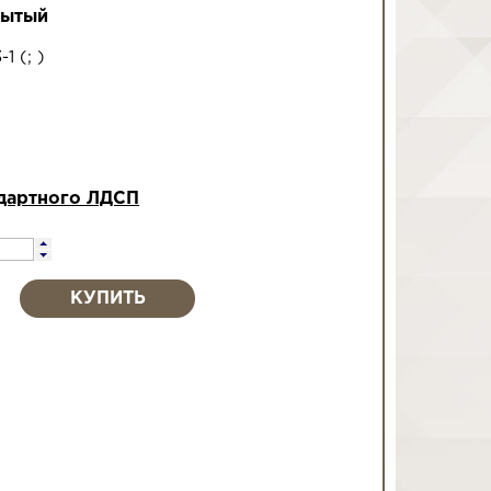
рытый
-1
(
;
)
дартного ЛДСП