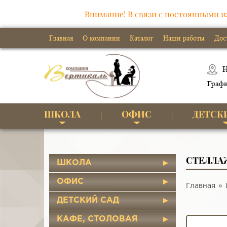
Внимание! В связи с постоянными и
Главная
О компании
Каталог
Наши работы
Дос
Н
Графи
ШКОЛА
ОФИС
ДЕТСК
СТЕЛЛА
ШКОЛА
ОФИС
Главная
ДЕТСКИЙ САД
КАФЕ, СТОЛОВАЯ