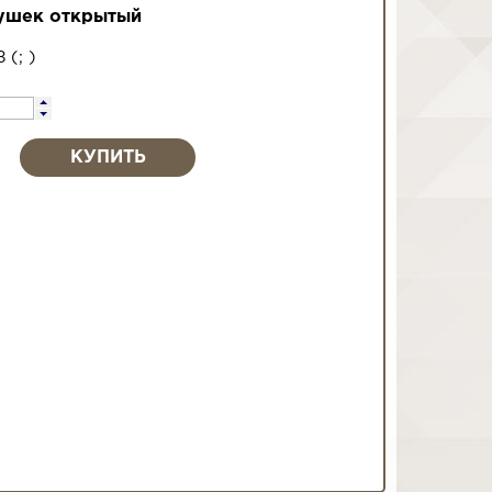
рушек открытый
8
(
;
)