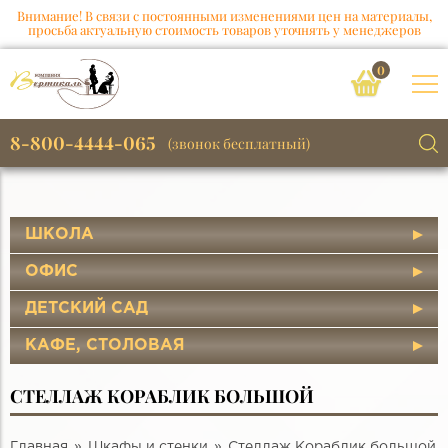
Внимание! В связи с постоянными изменениями цен на материалы,
просьба актуальную стоимость товаров уточнять у менеджеров
0
8-800-4444-065
(звонок бесплатный)
ШКОЛА
ОФИС
ДЕТСКИЙ САД
КАФЕ, СТОЛОВАЯ
СТЕЛЛАЖ КОРАБЛИК БОЛЬШОЙ
Главная
Шкафы и стенки
Стеллаж Кораблик большой