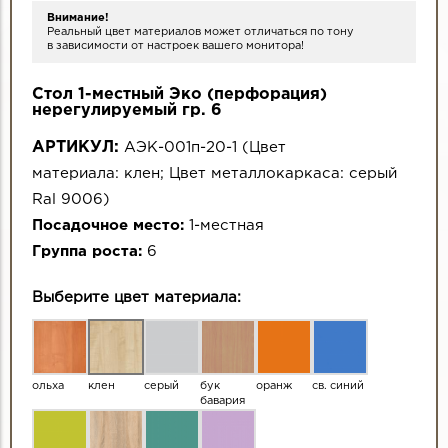
Внимание!
Реальный цвет материалов может отличаться по тону
в зависимости от настроек вашего монитора!
Стол 1-местный Эко (перфорация)
нерегулируемый гр. 6
АРТИКУЛ:
АЭК-001п-20-1
(
Цвет
материала:
клен
;
Цвет металлокаркаса:
серый
Ral 9006
)
Посадочное место:
1-местная
Группа роста:
6
Выберите цвет материала:
ольха
клен
серый
бук
оранж
св. синий
бавария