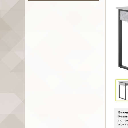
Вним
Реаль
по то
монит