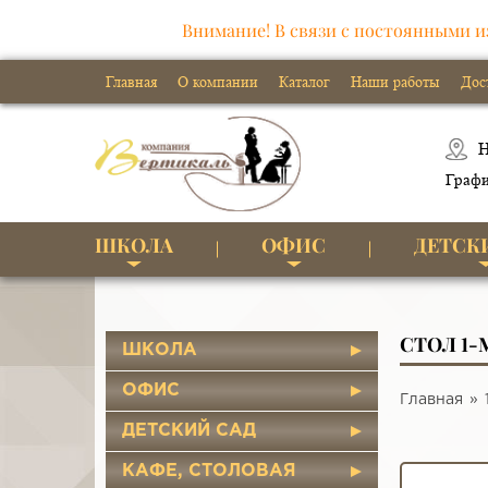
Внимание! В связи с постоянными и
Главная
О компании
Каталог
Наши работы
Дос
Н
Графи
ШКОЛА
ОФИС
ДЕТСК
СТОЛ 1
ШКОЛА
ОФИС
Главная
ДЕТСКИЙ САД
КАФЕ, СТОЛОВАЯ