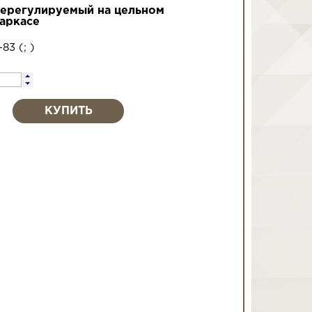
нерегулируемый на цельном
аркасе
-83
(
;
)