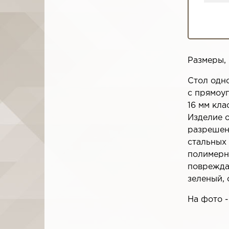
Размеры, 
Стол одн
с прямоу
16 мм кла
Изделие 
разрешен
стальных 
полимерн
поврежда
зеленый, 
На фото 