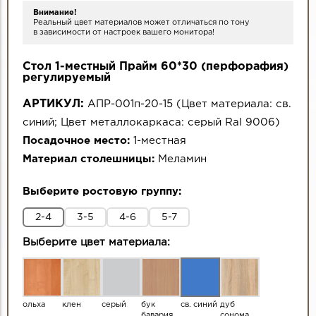
Внимание!
Реальный цвет материалов может отличаться по тону
в зависимости от настроек вашего монитора!
Стол 1-местный Прайм 60*30 (перфорафия)
регулируемый
АРТИКУЛ:
АПР-001п-20-15
(
Цвет материала:
св.
синий
;
Цвет металлокаркаса:
серый Ral 9006
)
Посадочное место:
1-местная
Материал столешницы:
Меламин
Выберите ростовую группу:
2-4
3-5
4-6
5-7
Выберите цвет материала:
ольха
клен
серый
бук
св. синий
дуб
бавария
сонома