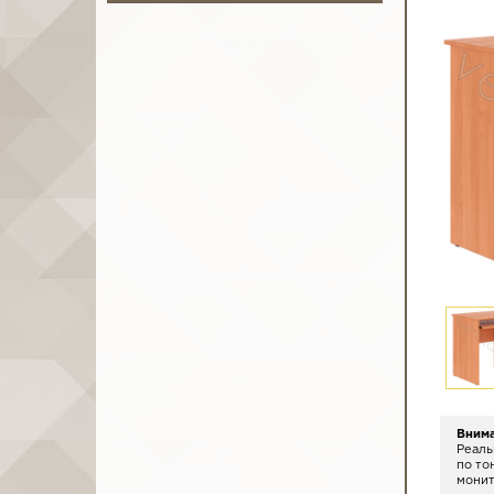
Вним
Реаль
по то
монит