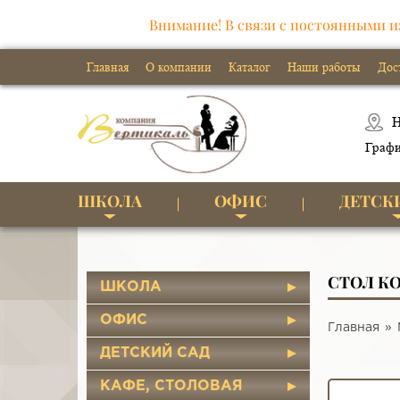
Внимание! В связи с постоянными и
Главная
О компании
Каталог
Наши работы
Дос
Н
Графи
ШКОЛА
ОФИС
ДЕТСК
СТОЛ К
ШКОЛА
ОФИС
Главная
ДЕТСКИЙ САД
КАФЕ, СТОЛОВАЯ