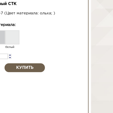
ный СТК
-7
(
Цвет материала:
ольха
;
)
териала:
белый