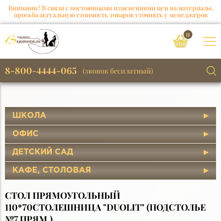
Внимание! В связи с постоянными изменениями цен на материалы,
просьба актуальную стоимость товаров уточнять у менеджеров
0
8-800-4444-065
(звонок бесплатный)
ШКОЛА
ОФИС
ДЕТСКИЙ САД
КАФЕ, СТОЛОВАЯ
СТОЛ ПРЯМОУГОЛЬНЫЙ
110*70СТОЛЕШНИЦА "DUOLIT" (ПОДСТОЛЬЕ
№7 ПРЯМ.)