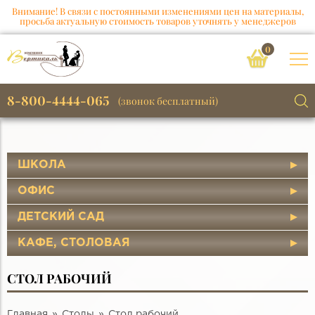
Внимание! В связи с постоянными изменениями цен на материалы,
просьба актуальную стоимость товаров уточнять у менеджеров
0
8-800-4444-065
(звонок бесплатный)
ШКОЛА
ОФИС
ДЕТСКИЙ САД
КАФЕ, СТОЛОВАЯ
СТОЛ РАБОЧИЙ
Главная
Столы
Стол рабочий