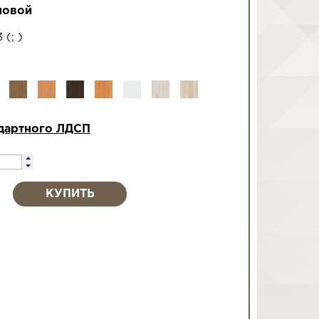
ловой
3
(
;
)
дартного ЛДСП