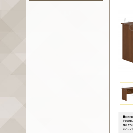
Вним
Реаль
по то
монит