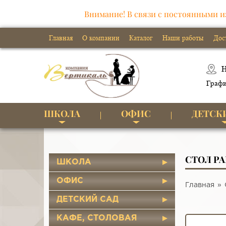
Внимание! В связи с постоянными и
Главная
О компании
Каталог
Наши работы
Дос
Н
Графи
ШКОЛА
ОФИС
ДЕТСК
СТОЛ Р
ШКОЛА
ОФИС
Главная
ДЕТСКИЙ САД
КАФЕ, СТОЛОВАЯ