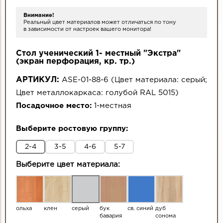
Внимание!
Реальный цвет материалов может отличаться по тону
в зависимости от настроек вашего монитора!
Стол ученический 1- местный "Экстра"
(экран перфорация, кр. тр.)
АРТИКУЛ:
ASE-01-88-6
(
Цвет материала:
серый
;
Цвет металлокаркаса:
голубой RAL 5015
)
Посадочное место:
1-местная
Выберите ростовую группу:
2-4
3-5
4-6
5-7
Выберите цвет материала:
ольха
клен
серый
бук
св. синий
дуб
бавария
сонома