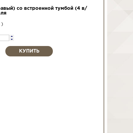
авый) со встроенной тумбой (4 в/
еля
;
)