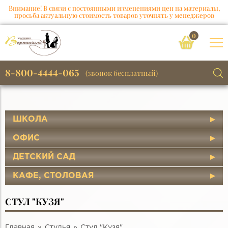
Внимание! В связи с постоянными изменениями цен на материалы,
просьба актуальную стоимость товаров уточнять у менеджеров
0
8-800-4444-065
(звонок бесплатный)
ШКОЛА
ОФИС
ДЕТСКИЙ САД
КАФЕ, СТОЛОВАЯ
СТУЛ "КУЗЯ"
Главная
Стулья
Стул "Кузя"