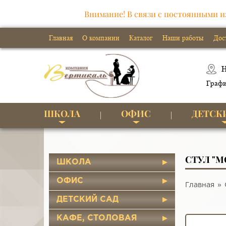
Внимание! В связи с постоянными и
Главная
О компании
Каталог
Наши работы
Дос
Н
Графи
ШКОЛА
ОФИС
ДЕТСК
СТУЛ "
ШКОЛА
ОФИС
Главная
ДЕТСКИЙ САД
КАФЕ, СТОЛОВАЯ