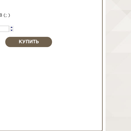
48
(
;
)