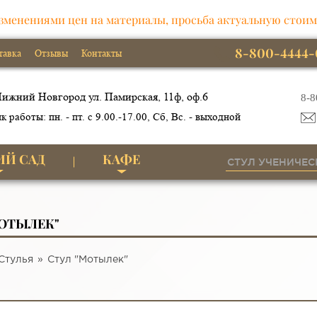
зменениями цен на материалы, просьба актуальную стоим
8-800-4444-
тавка
Отзывы
Контакты
ижний Новгород ул. Памирская, 11ф, оф.6
8-8
к работы: пн. - пт. с 9.00.-17.00, Сб, Вс. - выходной
ИЙ САД
КАФЕ
МОТЫЛЕК"
Стулья
Стул "Мотылек"