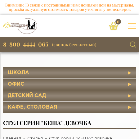
Внимание! В связи с постоянными изменениями цен на материалы,
просьба актуальную стоимость товаров уточнять у менеджеров
0
8-800-4444-065
(звонок бесплатный)
ШКОЛА
ОФИС
ДЕТСКИЙ САД
КАФЕ, СТОЛОВАЯ
СТУЛ СЕРИИ "КЕША" ДЕВОЧКА
Главная
Стулья
Стул серии "КЕША" девочка