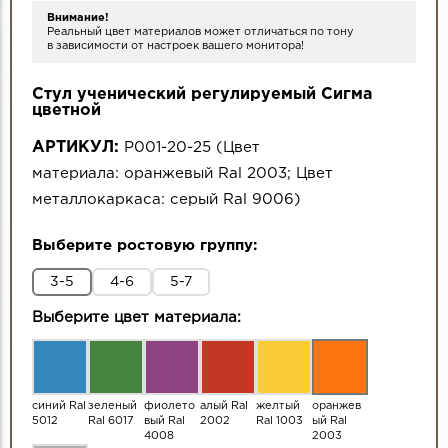
Внимание!
Реальный цвет материалов может отличаться по тону
в зависимости от настроек вашего монитора!
Стул ученический регулируемый Сигма
цветной
АРТИКУЛ:
Р001-20-25
(
Цвет
материала:
оранжевый Ral 2003
;
Цвет
металлокаркаса:
серый Ral 9006
)
Выберите ростовую группу:
3-5
4-6
5-7
Выберите цвет материала:
синий Ral
зеленый
фиолето
алый Ral
желтый
оранжев
5012
Ral 6017
вый Ral
2002
Ral 1003
ый Ral
4008
2003