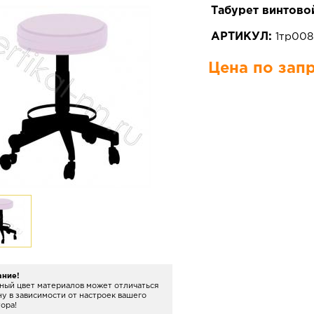
Табурет винтово
АРТИКУЛ:
1тр00
Цена по зап
ание!
ный цвет материалов может отличаться
ну в зависимости от настроек вашего
ора!