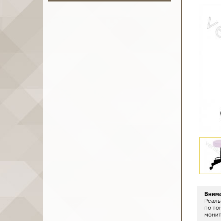
Вним
Реаль
по то
монит