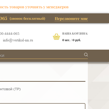
ость товаров уточнять у менеджеров
065
Перезвоните мне
(звонок бесплатный)
ВАША КОРЗИНА:
00-4444-065
0
шт. /
0 руб.
info@vertikal-nn.ru
нтовой (ТР)