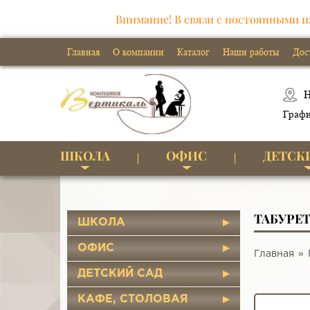
Внимание! В связи с постоянными и
Главная
О компании
Каталог
Наши работы
Дос
Н
Графи
ШКОЛА
ОФИС
ДЕТСК
ТАБУРЕТ
ШКОЛА
ОФИС
Главная
ДЕТСКИЙ САД
КАФЕ, СТОЛОВАЯ