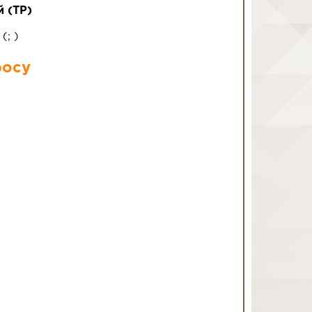
й (ТР)
8
(
;
)
росу