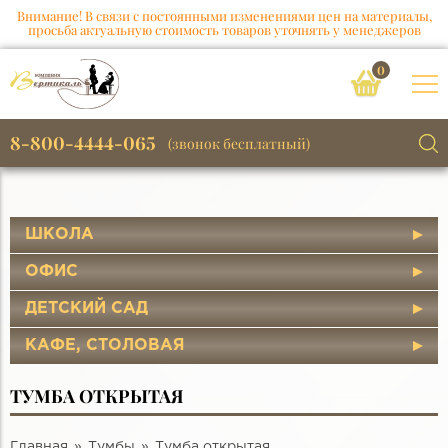
Внимание! В связи с постоянными изменениями цен на материалы,
просьба актуальную стоимость товаров уточнять у менеджеров
0
8-800-4444-065
(звонок бесплатный)
ШКОЛА
ОФИС
ДЕТСКИЙ САД
КАФЕ, СТОЛОВАЯ
ТУМБА ОТКРЫТАЯ
Главная
Тумбы
Тумба открытая