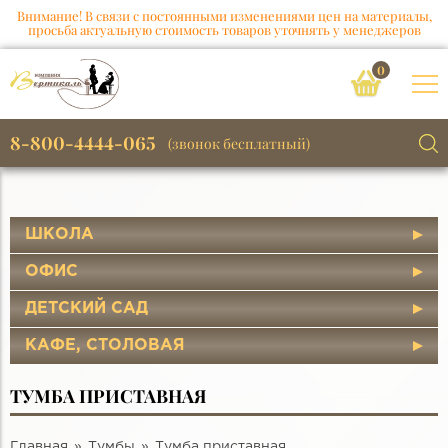
Внимание! В связи с постоянными изменениями цен на материалы,
просьба актуальную стоимость товаров уточнять у менеджеров
0
8-800-4444-065
(звонок бесплатный)
ШКОЛА
ОФИС
ДЕТСКИЙ САД
КАФЕ, СТОЛОВАЯ
ТУМБА ПРИСТАВНАЯ
Главная
Тумбы
Тумба приставная