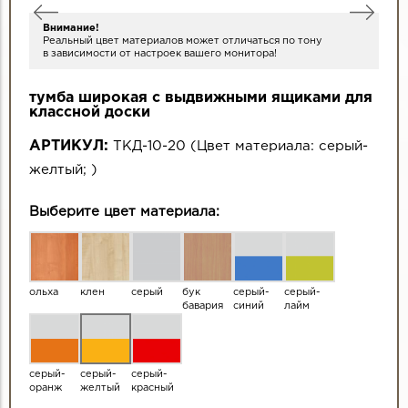
Внимание!
Реальный цвет материалов может отличаться по тону
в зависимости от настроек вашего монитора!
тумба широкая с выдвижными ящиками для
классной доски
АРТИКУЛ:
ТКД-10-20
(
Цвет материала:
серый-
желтый
;
)
Выберите цвет материала:
ольха
клен
серый
бук
серый-
серый-
бавария
синий
лайм
серый-
серый-
серый-
оранж
желтый
красный