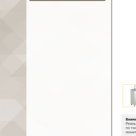
Вним
Реаль
по то
монит