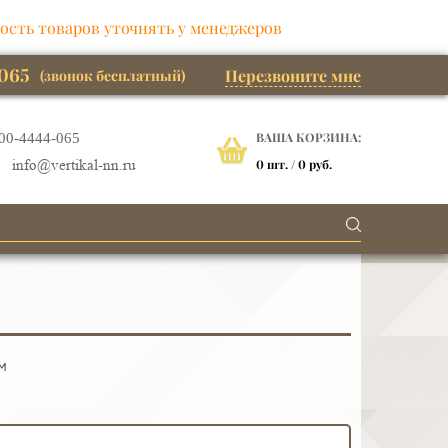
ость товаров уточнять у менеджеров
065
Перезвоните мне
(звонок бесплатный)
ВАША КОРЗИНА:
00-4444-065
0
шт. /
0 руб.
info@vertikal-nn.ru
м