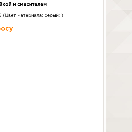
ойкой и смесителем
-6
(
Цвет материала:
серый
;
)
росу