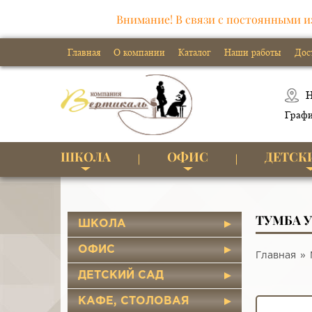
Внимание! В связи с постоянными и
Главная
О компании
Каталог
Наши работы
Дос
Н
Графи
ШКОЛА
ОФИС
ДЕТСК
ТУМБА 
ШКОЛА
ОФИС
Главная
ДЕТСКИЙ САД
КАФЕ, СТОЛОВАЯ