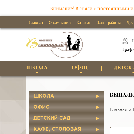
Внимание! В связи с постоянными и
Главная
О компании
Каталог
Наши работы
Дос
Н
Графи
ШКОЛА
ОФИС
ДЕТСК
ВЕШАЛКА
ШКОЛА
ОФИС
Главная
ДЕТСКИЙ САД
КАФЕ, СТОЛОВАЯ