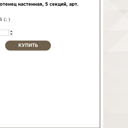
тенец настенная, 5 секций, арт.
26
(
;
)