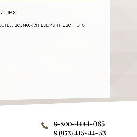
ка ПВХ.
сть); возможен вариант цветного
4444-065
8-800-
415-44-53
8 (953)