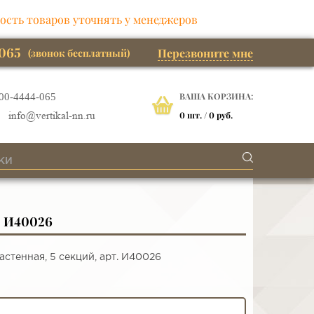
ость товаров уточнять у менеджеров
065
Перезвоните мне
(звонок бесплатный)
ВАША КОРЗИНА:
00-4444-065
0
шт. /
0 руб.
info@vertikal-nn.ru
 И40026
стенная, 5 секций, арт. И40026